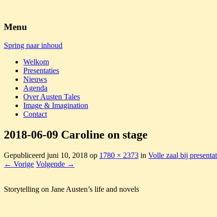
Austen Tales
Menu
Spring naar inhoud
Welkom
Presentaties
Nieuws
Agenda
Over Austen Tales
Image & Imagination
Contact
2018-06-09 Caroline on stage
Gepubliceerd
juni 10, 2018
op
1780 × 2373
in
Volle zaal bij present
← Vorige
Volgende →
Storytelling on Jane Austen’s life and novels